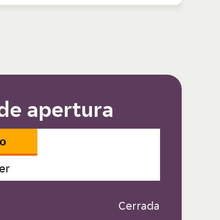
de apertura
io
er
 Cerrada