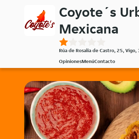
Volver
Coyote´s Ur
al
menú
Mexicana
principal
Rúa de Rosalía de Castro, 25, Vigo
Opiniones
Menú
Contacto