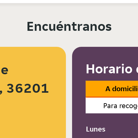
Encuéntranos
Horario 
de
o, 36201
A domicil
Para recog
Lunes